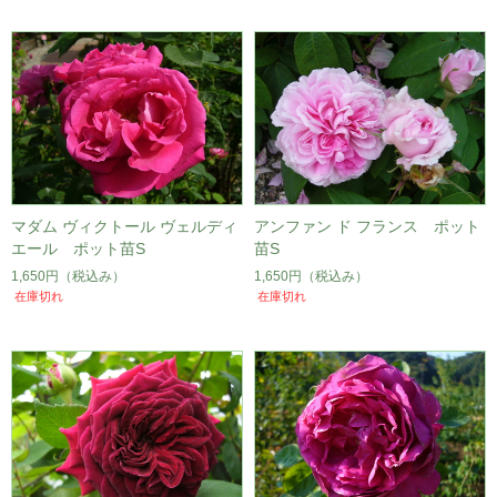
マダム ヴィクトール ヴェルディ
アンファン ド フランス ポット
エール ポット苗S
苗S
1,650円
（税込み）
1,650円
（税込み）
在庫切れ
在庫切れ