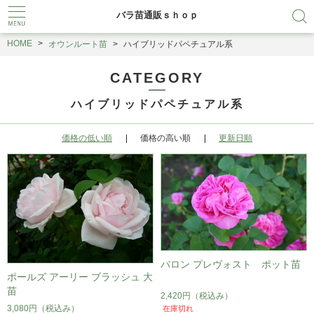
バラ苗通販ｓｈｏｐ
HOME
オウンルート苗
ハイブリッドパペチュアル系
CATEGORY
ハイブリッドパペチュアル系
価格の低い順
価格の高い順
更新日順
バロン プレヴォスト ポット苗
ポールズ アーリー ブラッシュ 大
苗
2,420円
（税込み）
3,080円
（税込み）
在庫切れ