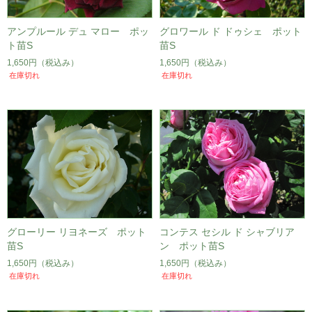
アンプルール デュ マロー ポッ
グロワール ド ドゥシェ ポット
ト苗S
苗S
1,650円
（税込み）
1,650円
（税込み）
在庫切れ
在庫切れ
グローリー リヨネーズ ポット
コンテス セシル ド シャブリア
苗S
ン ポット苗S
1,650円
（税込み）
1,650円
（税込み）
在庫切れ
在庫切れ