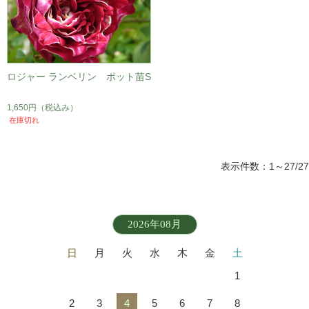
ロジャー ランベリン ポット苗S
1,650円
（税込み）
在庫切れ
表示件数：1～27/27
2026年08月
日
月
火
水
木
金
土
1
2
3
4
5
6
7
8