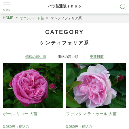
バラ苗通販ｓｈｏｐ
HOME
オウンルート苗
ケンティフォリア系
CATEGORY
ケンティフォリア系
価格の低い順
価格の高い順
更新日順
ポール リコー 大苗
ファンタン ラトゥール 大苗
3,080円
（税込み）
3,080円
（税込み）