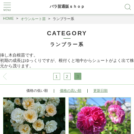
バラ苗通販ｓｈｏｐ
HOME
オウンルート苗
ランブラー系
CATEGORY
ランブラー系
挿し木自根苗です。
初期の成長はゆっくりですが、根付くと地中からシュートがよく出て株
元から茂ります。
1
2
3
価格の低い順
価格の高い順
更新日順