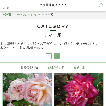
バラ苗通販ｓｈｏｐ
HOME
オウンルート苗
ティー系
CATEGORY
ティー系
主に四季咲きでカップ咲きの花がうつむいて咲く。ティーの香り。
木立性・つる性の品種がある。
1
2
価格の低い順
価格の高い順
更新日順