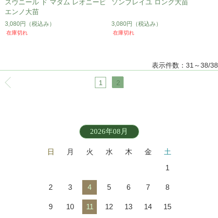
スヴニール ド マダム レオニービ
ソンブレイユ ロング大苗
エンノ大苗
3,080円
（税込み）
3,080円
（税込み）
在庫切れ
在庫切れ
表示件数：31～38/38
1
2
2026年08月
日
月
火
水
木
金
土
1
2
3
4
5
6
7
8
9
10
11
12
13
14
15