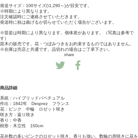
発送サイズ：100サイズ(\1,290～)が目安です。
※時期により異なります。
注文確認時にご連絡させていただきます。
発送時に枝は曲げるか切らせていただく場合がございます。
※苗姿は時期により異なります。個体差があります。（写真は参考で
す）
苗木の販売です。花・つぼみつきをお約束するものではありません。
※在庫は売店と共通です。品切れの場合はご了承下さい。
share
商品詳細
系統：ハイブリッドパペチュアル
作出：1842年 Desprez フランス
花：ピンク 中輪 ロゼット咲き
咲き方：返り咲き
香り：中香
樹形：木立性 150cm
花弁数の多いピンクのロゼット咲き。香りも強い。数輪の房咲きに花を