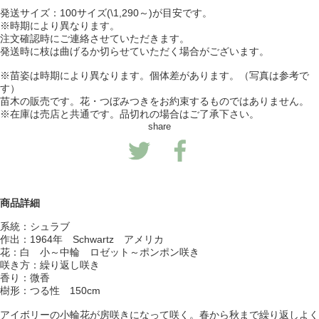
発送サイズ：100サイズ(\1,290～)が目安です。
※時期により異なります。
注文確認時にご連絡させていただきます。
発送時に枝は曲げるか切らせていただく場合がございます。
※苗姿は時期により異なります。個体差があります。（写真は参考で
す）
苗木の販売です。花・つぼみつきをお約束するものではありません。
※在庫は売店と共通です。品切れの場合はご了承下さい。
share
商品詳細
系統：シュラブ
作出：1964年 Schwartz アメリカ
花：白 小～中輪 ロゼット～ポンポン咲き
咲き方：繰り返し咲き
香り：微香
樹形：つる性 150cm
アイボリーの小輪花が房咲きになって咲く。春から秋まで繰り返しよく