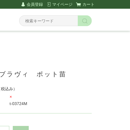
会員登録
マイページ
カート
 ブラヴィ ポット苗
（税込み）
×
t-03724M