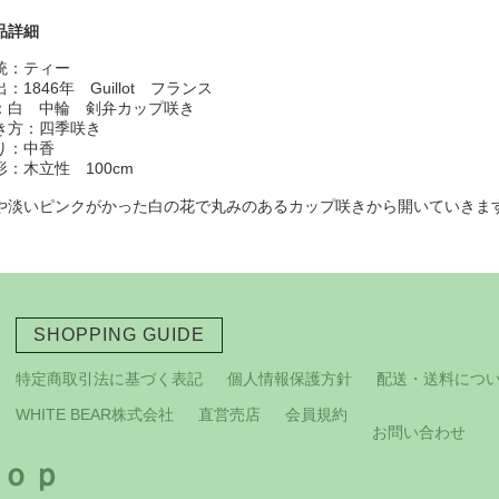
品詳細
統：ティー
：1846年 Guillot フランス
：白 中輪 剣弁カップ咲き
き方：四季咲き
り：中香
形：木立性 100cm
や淡いピンクがかった白の花で丸みのあるカップ咲きから開いていきま
SHOPPING GUIDE
特定商取引法に基づく表記
個人情報保護方針
配送・送料につ
WHITE BEAR株式会社
直営売店
会員規約
お問い合わせ
ｏｐ