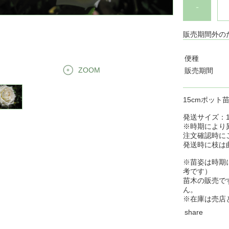
-
販売期間外の
便種
ZOOM
販売期間
15cmポット
発送サイズ：10
※時期により
注文確認時に
発送時に枝は
※苗姿は時期
考です）
苗木の販売で
ん。
※在庫は売店
share