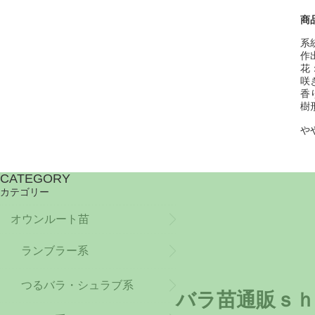
商
系
作出
花
咲
香
樹
や
CATEGORY
カテゴリー
オウンルート苗
ランブラー系
つるバラ・シュラブ系
バラ苗通販ｓｈ