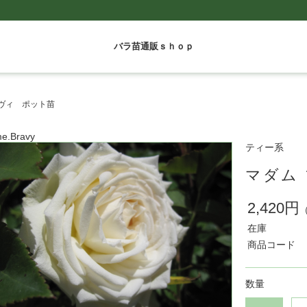
バラ苗通販ｓｈｏｐ
ラヴィ ポット苗
e.Bravy
ティー系
マダム
2,420円
在庫
商品コード
数量