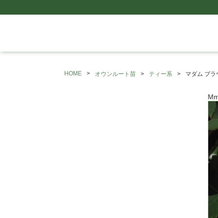
HOME
オウンルート苗
ティー系
マダム ブ
Mm