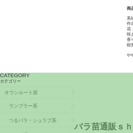
商
系
作出
花
咲
香
樹
や
CATEGORY
カテゴリー
オウンルート苗
ランブラー系
つるバラ・シュラブ系
バラ苗通販ｓｈ