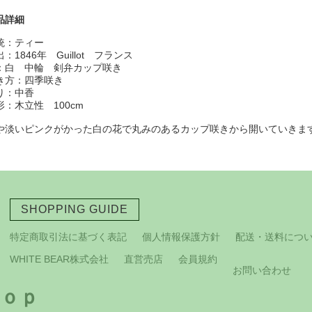
品詳細
統：ティー
：1846年 Guillot フランス
：白 中輪 剣弁カップ咲き
き方：四季咲き
り：中香
形：木立性 100cm
や淡いピンクがかった白の花で丸みのあるカップ咲きから開いていきま
SHOPPING GUIDE
特定商取引法に基づく表記
個人情報保護方針
配送・送料につ
WHITE BEAR株式会社
直営売店
会員規約
お問い合わせ
ｏｐ