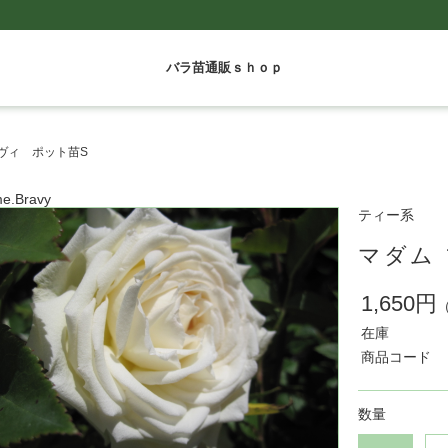
バラ苗通販ｓｈｏｐ
ヴィ ポット苗S
e.Bravy
ティー系
マダム
1,650円
在庫
商品コード
数量