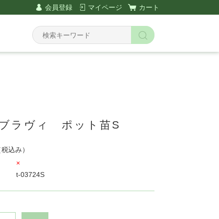
会員登録
マイページ
カート
 ブラヴィ ポット苗S
（税込み）
×
t-03724S