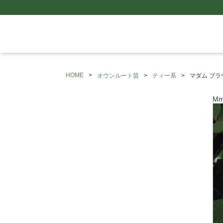
HOME
オウンルート苗
ティー系
マダム ブラ
Mm