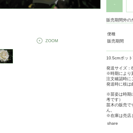
-
販売期間外の
便種
ZOOM
販売期間
10.5cmポッ
発送サイズ：8
※時期により
注文確認時に
発送時に枝は
※苗姿は時期
考です）
苗木の販売で
ん。
※在庫は売店
share