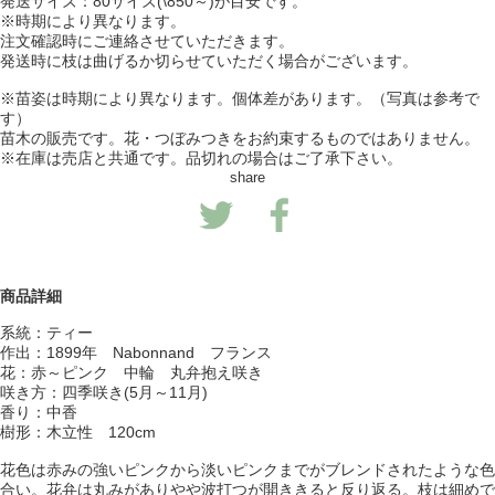
発送サイズ：80サイズ(\850～)が目安です。
※時期により異なります。
注文確認時にご連絡させていただきます。
発送時に枝は曲げるか切らせていただく場合がございます。
※苗姿は時期により異なります。個体差があります。（写真は参考で
す）
苗木の販売です。花・つぼみつきをお約束するものではありません。
※在庫は売店と共通です。品切れの場合はご了承下さい。
share
商品詳細
系統：ティー
作出：1899年 Nabonnand フランス
花：赤～ピンク 中輪 丸弁抱え咲き
咲き方：四季咲き(5月～11月)
香り：中香
樹形：木立性 120cm
花色は赤みの強いピンクから淡いピンクまでがブレンドされたような色
合い。花弁は丸みがありやや波打つが開ききると反り返る。枝は細めで