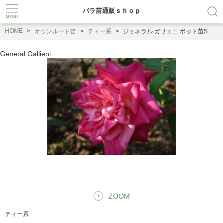
バラ苗通販ｓｈｏｐ
HOME
オウンルート苗
ティー系
ジェネラル ガリエニ ポット苗S
General Gallieni
ZOOM
ティー系