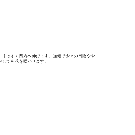
、まっすぐ四方へ伸びます。強健で少々の日陰やや
定しても花を咲かせます。