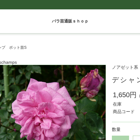
バラ苗通販ｓｈｏｐ
ンプ ポット苗S
schamps
ノアゼット系
デシャ
1,650円
在庫
商品コード
数量