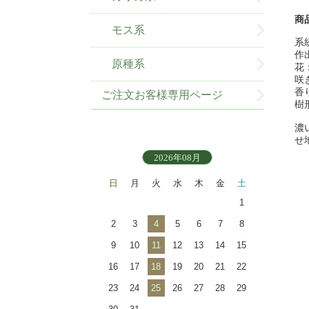
商
モス系
系
作
原種系
花
咲
香
ご注文お客様専用ページ
樹
濃
せ
2026年08月
日
月
火
水
木
金
土
1
2
3
4
5
6
7
8
9
10
11
12
13
14
15
16
17
18
19
20
21
22
23
24
25
26
27
28
29