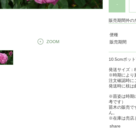
-
販売期間外の
便種
ZOOM
販売期間
10.5cmポッ
発送サイズ：8
※時期により
注文確認時に
発送時に枝は
※苗姿は時期
考です）
苗木の販売で
ん。
※在庫は売店
share