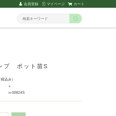
会員登録
マイページ
カート
ンプ ポット苗S
（税込み）
×
n-00824S