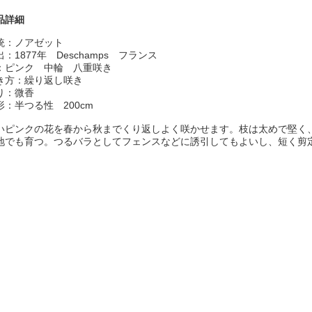
品詳細
統：ノアゼット
出：1877年 Deschamps フランス
：ピンク 中輪 八重咲き
き方：繰り返し咲き
り：微香
形：半つる性 200cm
いピンクの花を春から秋までくり返しよく咲かせます。枝は太めで堅く
地でも育つ。つるバラとしてフェンスなどに誘引してもよいし、短く剪