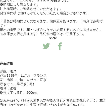
発送サイズ：100サイズ(\1,290～)が目安です。
※時期により異なります。
注文確認時にご連絡させていただきます。
発送時に枝は曲げるか切らせていただく場合がございます。
※苗姿は時期により異なります。個体差があります。（写真は参考で
す）
苗木の販売です。花・つぼみつきをお約束するものではありません。
※在庫は売店と共通です。品切れの場合はご了承下さい。
share
商品詳細
系統：モス
作出1855年 Laffay フランス
花：赤紫 中輪 ロゼット咲き
咲き方：一季咲き(5月)
香り：強香
樹形：半つる性 200cm
乱れたロゼット咲きの赤紫の花が咲き進むと紫色に変化していく。花弁
裏は白みがかかる。生育は旺盛で太い枝が大きく伸びる。