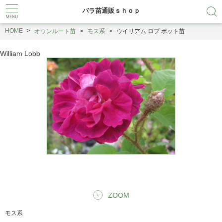
バラ苗通販ｓｈｏｐ
HOME
オウンルート苗
モス系
ウイリアム ロブ ポット苗
William Lobb
ZOOM
モス系