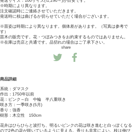
発送サイズ：100サイズ(\1,290～)が目安です。
※時期により異なります。
注文確認時にご連絡させていただきます。
発送時に枝は曲げるか切らせていただく場合がございます。
※苗姿は時期により異なります。個体差があります。（写真は参考で
す）
苗木の販売です。花・つぼみつきをお約束するものではありません。
※在庫は売店と共通です。品切れの場合はご了承下さい。
share
商品詳細
系統：ダマスク
作出：1750年以前
花：ピンク～白 中輪 半八重咲き
咲き方：一季咲き(5月)
香り：強香
樹形：木立性 150cm
花弁はひらひらと波打ち、明るいピンクの花は咲き進むと白っぽくなる
ので2色の花が咲いているように見える。香りも非常によい。枝は伸び