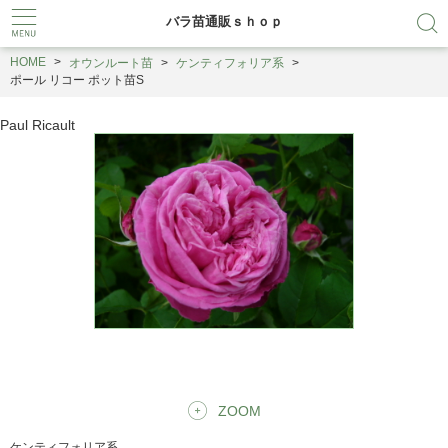
バラ苗通販ｓｈｏｐ
HOME
オウンルート苗
ケンティフォリア系
ポール リコー ポット苗S
Paul Ricault
ZOOM
ケンティフォリア系