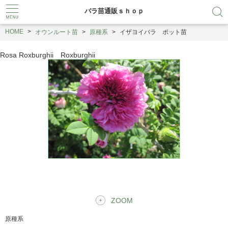
バラ苗通販ｓｈｏｐ
HOME
オウンルート苗
原種系
イザヨイバラ ポット苗
Rosa Roxburghii Roxburghii
ZOOM
原種系