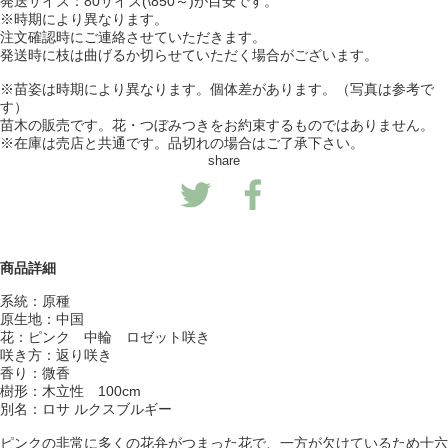
発送サイズ：80サイズ(\850～)が目安です。
※時期により異なります。
注文確認時にご連絡させていただきます。
発送時に枝は曲げるか切らせていただく場合がございます。
※苗姿は時期により異なります。個体差があります。（写真は参考で
す）
苗木の販売です。花・つぼみつきをお約束するものではありません。
※在庫は売店と共通です。品切れの場合はご了承下さい。
share
商品詳細
系統：原種
原生地：中国
花：ピンク 中輪 ロゼット咲き
咲き方：返り咲き
香り：微香
樹形：木立性 100cm
別名：ロサ ルクスブルギー
ピンクの非常に多くの花弁がつまった花で、一方が欠けているため十六