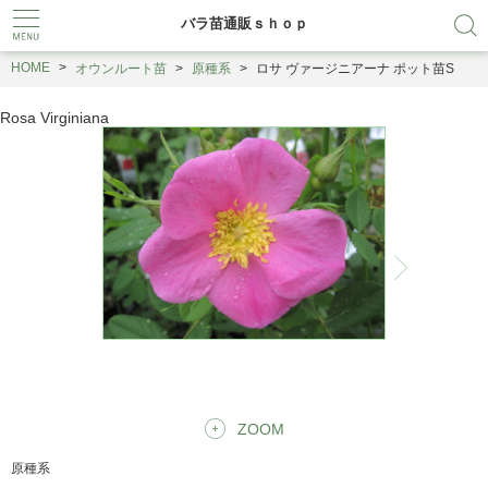
バラ苗通販ｓｈｏｐ
HOME
オウンルート苗
原種系
ロサ ヴァージニアーナ ポット苗S
Rosa Virginiana
ZOOM
原種系