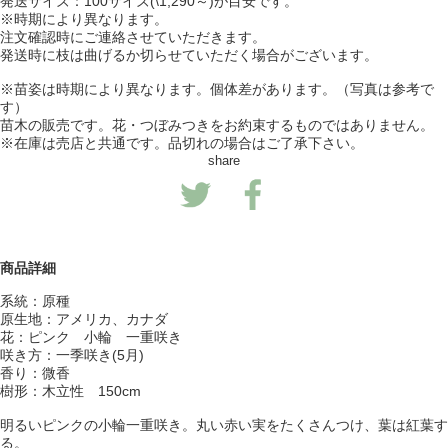
発送サイズ：100サイズ(\1,290～)が目安です。
※時期により異なります。
注文確認時にご連絡させていただきます。
発送時に枝は曲げるか切らせていただく場合がございます。
※苗姿は時期により異なります。個体差があります。（写真は参考で
す）
苗木の販売です。花・つぼみつきをお約束するものではありません。
※在庫は売店と共通です。品切れの場合はご了承下さい。
share
商品詳細
系統：原種
原生地：アメリカ、カナダ
花：ピンク 小輪 一重咲き
咲き方：一季咲き(5月)
香り：微香
樹形：木立性 150cm
明るいピンクの小輪一重咲き。丸い赤い実をたくさんつけ、葉は紅葉す
る。