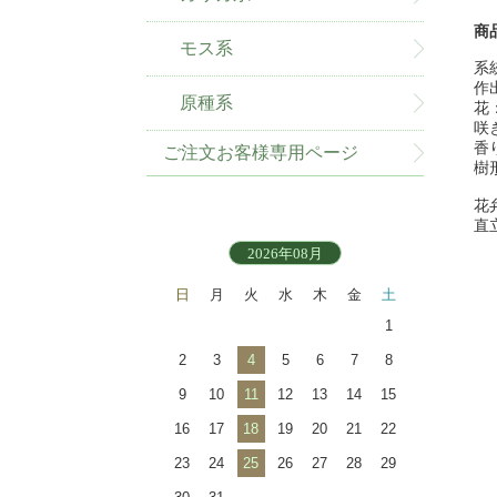
商
モス系
系
作
原種系
花
咲
香
ご注文お客様専用ページ
樹
花
直
2026年08月
日
月
火
水
木
金
土
1
2
3
4
5
6
7
8
9
10
11
12
13
14
15
16
17
18
19
20
21
22
23
24
25
26
27
28
29