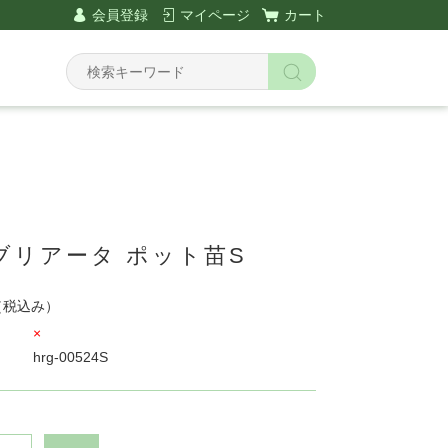
会員登録
マイページ
カート
ブリアータ ポット苗S
（税込み）
×
hrg-00524S