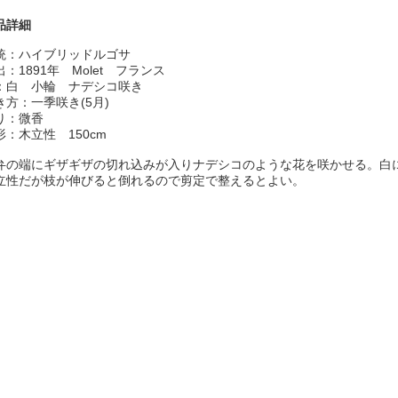
品詳細
統：ハイブリッドルゴサ
出：1891年 Molet フランス
：白 小輪 ナデシコ咲き
き方：一季咲き(5月)
り：微香
形：木立性 150cm
弁の端にギザギザの切れ込みが入りナデシコのような花を咲かせる。白
立性だが枝が伸びると倒れるので剪定で整えるとよい。