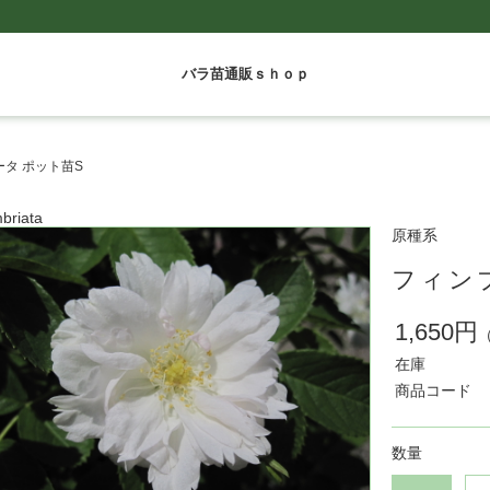
バラ苗通販ｓｈｏｐ
タ ポット苗S
briata
原種系
フィン
1,650円
在庫
商品コード
数量