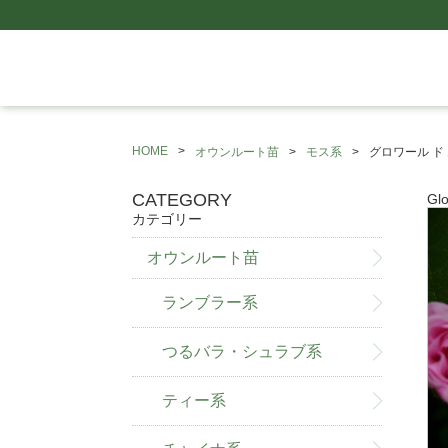
HOME
オウンルート苗
モス系
グロワール ド
CATEGORY
Gl
カテゴリー
オウンルート苗
ランブラー系
つるバラ・シュラブ系
ティー系