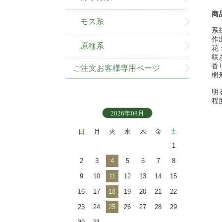
商
モス系
系
作
原種系
花
咲
香
ご注文お客様専用ページ
樹
明
程
2026年08月
日
月
火
水
木
金
土
1
2
3
4
5
6
7
8
9
10
11
12
13
14
15
16
17
18
19
20
21
22
23
24
25
26
27
28
29