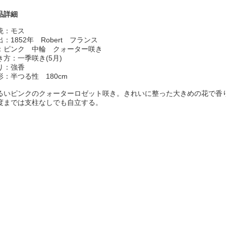
品詳細
統：モス
出：1852年 Robert フランス
：ピンク 中輪 クォーター咲き
き方：一季咲き(5月)
り：強香
形：半つる性 180cm
るいピンクのクォーターロゼット咲き。きれいに整った大きめの花で香
度までは支柱なしでも自立する。