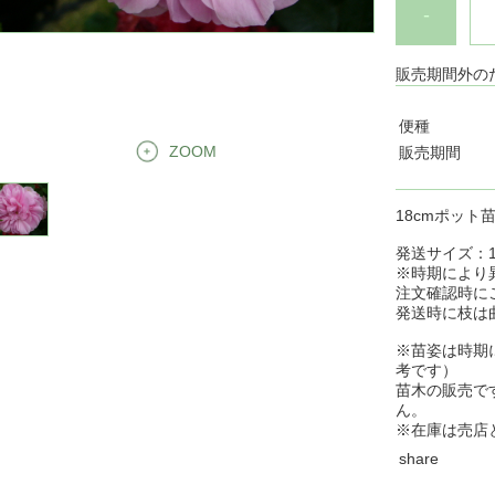
-
販売期間外の
便種
ZOOM
販売期間
18cmポット
発送サイズ：14
※時期により
注文確認時に
発送時に枝は
※苗姿は時期
考です）
苗木の販売で
ん。
※在庫は売店
share