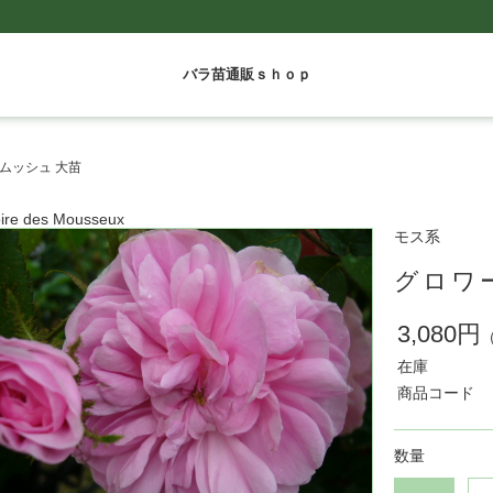
バラ苗通販ｓｈｏｐ
 ムッシュ 大苗
oire des Mousseux
モス系
グロワー
3,080円
在庫
商品コード
数量