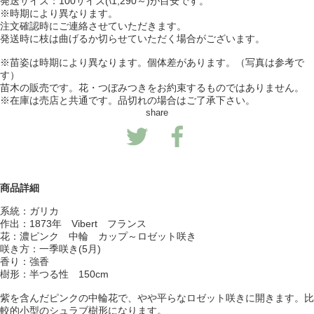
発送サイズ：100サイズ(\1,290～)が目安です。
※時期により異なります。
注文確認時にご連絡させていただきます。
発送時に枝は曲げるか切らせていただく場合がございます。
※苗姿は時期により異なります。個体差があります。（写真は参考で
す）
苗木の販売です。花・つぼみつきをお約束するものではありません。
※在庫は売店と共通です。品切れの場合はご了承下さい。
share
商品詳細
系統：ガリカ
作出：1873年 Vibert フランス
花：濃ピンク 中輪 カップ～ロゼット咲き
咲き方：一季咲き(5月)
香り：強香
樹形：半つる性 150cm
紫を含んだピンクの中輪花で、やや平らなロゼット咲きに開きます。比
較的小型のシュラブ樹形になります。