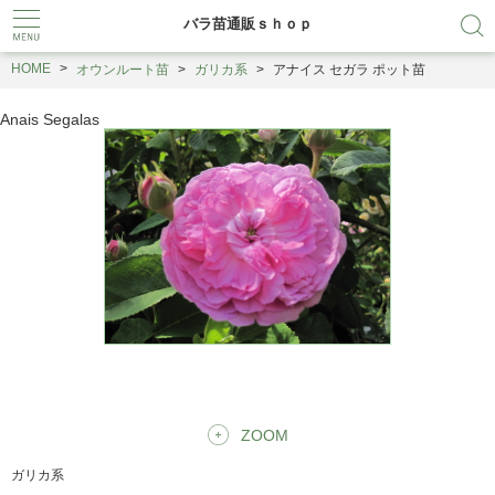
バラ苗通販ｓｈｏｐ
HOME
オウンルート苗
ガリカ系
アナイス セガラ ポット苗
Anais Segalas
ZOOM
ガリカ系