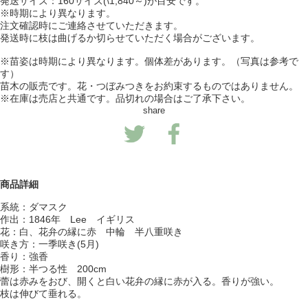
発送サイズ：160サイズ(\1,840～)が目安です。
※時期により異なります。
注文確認時にご連絡させていただきます。
発送時に枝は曲げるか切らせていただく場合がございます。
※苗姿は時期により異なります。個体差があります。（写真は参考で
す）
苗木の販売です。花・つぼみつきをお約束するものではありません。
※在庫は売店と共通です。品切れの場合はご了承下さい。
share
商品詳細
系統：ダマスク
作出：1846年 Lee イギリス
花：白、花弁の縁に赤 中輪 半八重咲き
咲き方：一季咲き(5月)
香り：強香
樹形：半つる性 200cm
蕾は赤みをおび、開くと白い花弁の縁に赤が入る。香りが強い。
枝は伸びて垂れる。