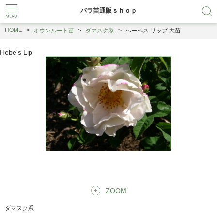
バラ苗通販ｓｈｏｐ
HOME
オウンルート苗
ダマスク系
へーベス リップ 大苗
Hebe's Lip
ZOOM
ダマスク系