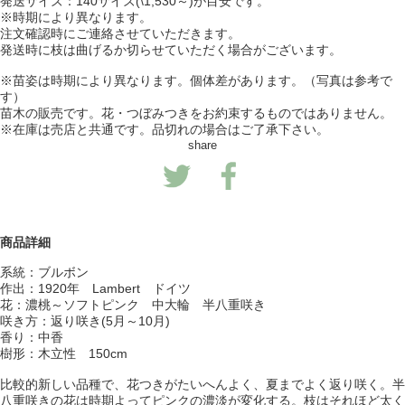
発送サイズ：140サイズ(\1,530～)が目安です。
※時期により異なります。
注文確認時にご連絡させていただきます。
発送時に枝は曲げるか切らせていただく場合がございます。
※苗姿は時期により異なります。個体差があります。（写真は参考で
す）
苗木の販売です。花・つぼみつきをお約束するものではありません。
※在庫は売店と共通です。品切れの場合はご了承下さい。
share
商品詳細
系統：ブルボン
作出：1920年 Lambert ドイツ
花：濃桃～ソフトピンク 中大輪 半八重咲き
咲き方：返り咲き(5月～10月)
香り：中香
樹形：木立性 150cm
比較的新しい品種で、花つきがたいへんよく、夏までよく返り咲く。半
八重咲きの花は時期よってピンクの濃淡が変化する。枝はそれほど太く