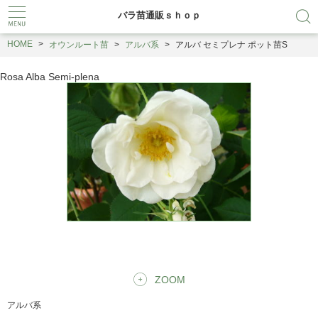
バラ苗通販ｓｈｏｐ
HOME
オウンルート苗
アルバ系
アルバ セミプレナ ポット苗S
Rosa Alba Semi-plena
ZOOM
アルバ系