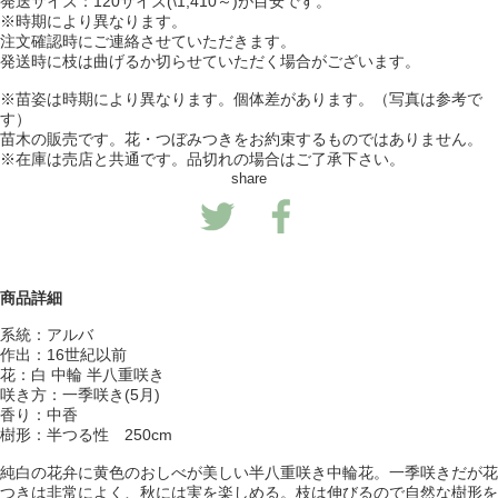
発送サイズ：120サイズ(\1,410～)が目安です。
※時期により異なります。
注文確認時にご連絡させていただきます。
発送時に枝は曲げるか切らせていただく場合がございます。
※苗姿は時期により異なります。個体差があります。（写真は参考で
す）
苗木の販売です。花・つぼみつきをお約束するものではありません。
※在庫は売店と共通です。品切れの場合はご了承下さい。
share
商品詳細
系統：アルバ
作出：16世紀以前
花：白 中輪 半八重咲き
咲き方：一季咲き(5月)
香り：中香
樹形：半つる性 250cm
純白の花弁に黄色のおしべが美しい半八重咲き中輪花。一季咲きだが花
つきは非常によく、秋には実を楽しめる。枝は伸びるので自然な樹形を