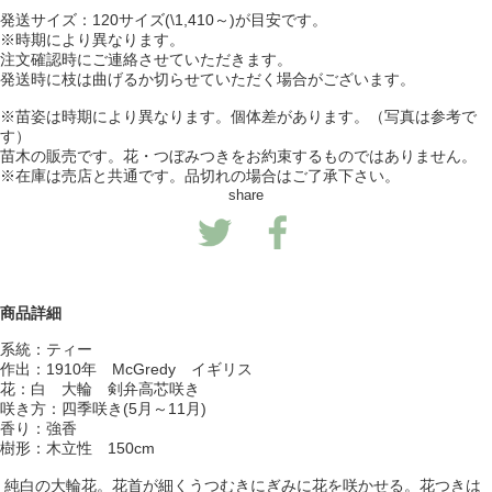
発送サイズ：120サイズ(\1,410～)が目安です。
※時期により異なります。
注文確認時にご連絡させていただきます。
発送時に枝は曲げるか切らせていただく場合がございます。
※苗姿は時期により異なります。個体差があります。（写真は参考で
す）
苗木の販売です。花・つぼみつきをお約束するものではありません。
※在庫は売店と共通です。品切れの場合はご了承下さい。
share
商品詳細
系統：ティー
作出：1910年 McGredy イギリス
花：白 大輪 剣弁高芯咲き
咲き方：四季咲き(5月～11月)
香り：強香
樹形：木立性 150cm
純白の大輪花。花首が細くうつむきにぎみに花を咲かせる。花つきは