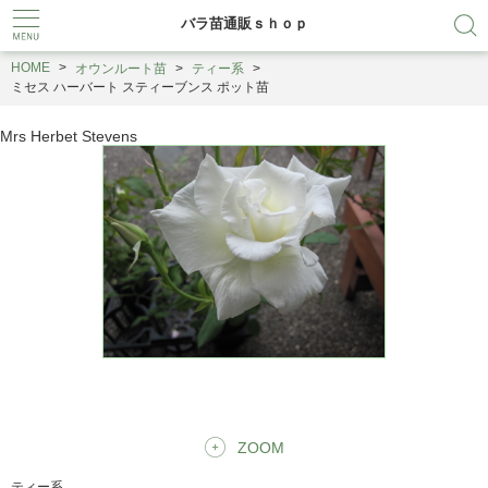
バラ苗通販ｓｈｏｐ
HOME
オウンルート苗
ティー系
ミセス ハーバート スティーブンス ポット苗
Mrs Herbet Stevens
ZOOM
ティー系