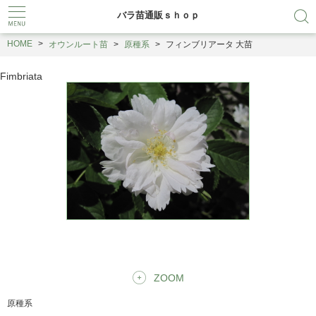
バラ苗通販ｓｈｏｐ
HOME
オウンルート苗
原種系
フィンブリアータ 大苗
Fimbriata
ZOOM
原種系