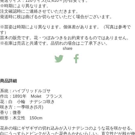
発送サイズ：120サイズ(\1,410～)が目安です。
※時期により異なります。
注文確認時にご連絡させていただきます。
発送時に枝は曲げるか切らせていただく場合がございます。
※苗姿は時期により異なります。個体差があります。（写真は参考で
す）
苗木の販売です。花・つぼみつきをお約束するものではありません。
※在庫は売店と共通です。品切れの場合はご了承下さい。
share
商品詳細
系統：ハイブリッドルゴサ
作出：1891年 Molet フランス
花：白 小輪 ナデシコ咲き
咲き方：一季咲き(5月)
香り：微香
樹形：木立性 150cm
花弁の端にギザギザの切れ込みが入りナデシコのような花を咲かせる。
白にうっすらとピンクが入った花色もかわいらしい。直立性だが枝が伸