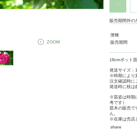
-
販売期間外の
便種
ZOOM
販売期間
18cmポット
発送サイズ：16
※時期により
注文確認時に
発送時に枝は
※苗姿は時期
考です）
苗木の販売で
ん。
※在庫は売店
share