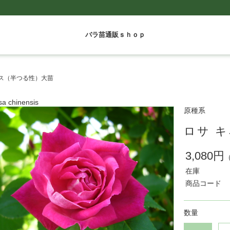
バラ苗通販ｓｈｏｐ
シス（半つる性）大苗
a chinensis
原種系
ロサ 
3,080円
在庫
商品コード
数量