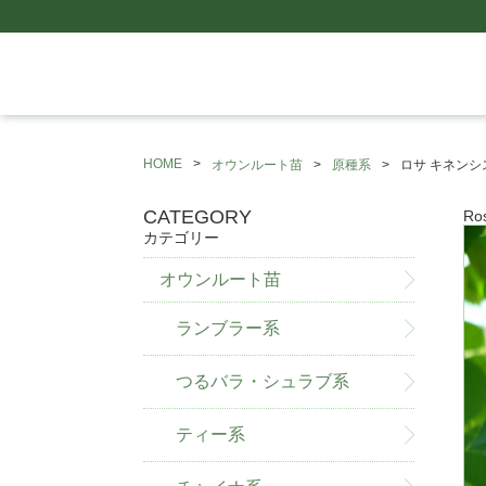
HOME
オウンルート苗
原種系
ロサ キネン
CATEGORY
Ros
カテゴリー
オウンルート苗
ランブラー系
つるバラ・シュラブ系
ティー系