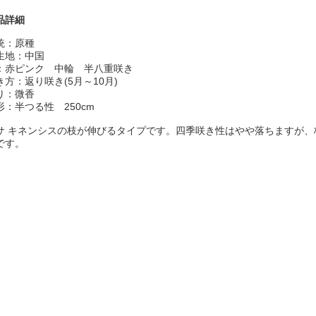
品詳細
統：原種
生地：中国
：赤ピンク 中輪 半八重咲き
き方：返り咲き(5月～10月)
り：微香
形：半つる性 250cm
サ キネンシスの枝が伸びるタイプです。四季咲き性はやや落ちますが
です。