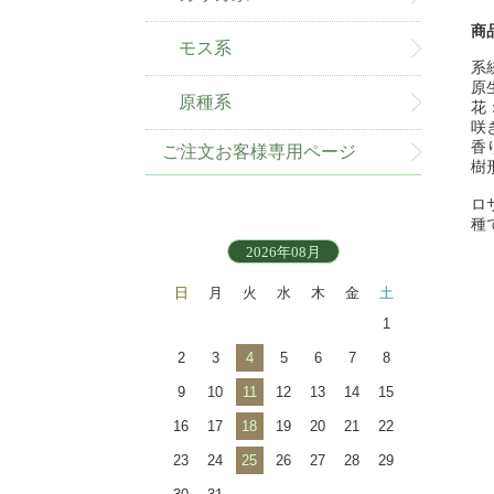
商
モス系
系
原
原種系
花
咲
香
ご注文お客様専用ページ
樹
ロ
種
2026年08月
日
月
火
水
木
金
土
1
2
3
4
5
6
7
8
9
10
11
12
13
14
15
16
17
18
19
20
21
22
23
24
25
26
27
28
29