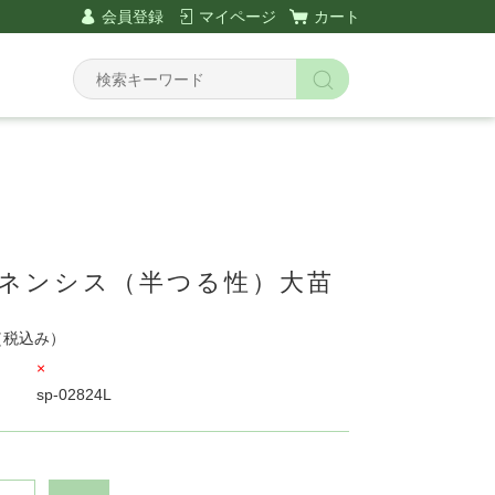
会員登録
マイページ
カート
キネンシス（半つる性）大苗
（税込み）
×
sp-02824L