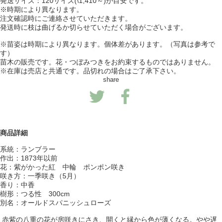
発送サイズ：120サイズ(\1,410～)が目安です。
※時期により異なります。
注文確認時にご連絡させていただきます。
発送時に枝は曲げるか切らせていただく場合がございます。
※苗姿は時期により異なります。個体差があります。（写真は参考で
す）
苗木の販売です。花・つぼみつきをお約束するものではありません。
※在庫は売店と共通です。品切れの場合はご了承下さい。
share
商品詳細
系統：ランブラー
作出：1873年以前
花：紫がかった紅 中輪 ポンポン咲き
咲き方：一季咲き（5月）
香り：中香
樹形：つる性 300cm
別名：オールドスパニッシュローズ
赤紫の八重の花が房咲きにさき、開くと縁から色が薄くなる。やや遅