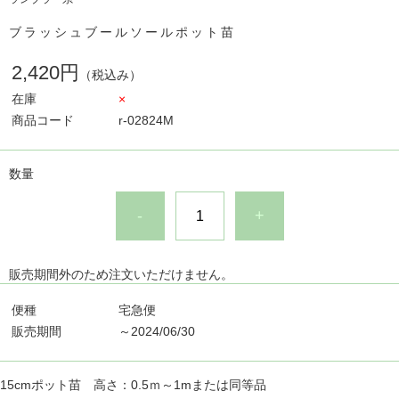
ブラッシュブールソールポット苗
2,420円
（税込み）
在庫
×
商品コード
r-02824M
数量
-
+
販売期間外のため注文いただけません。
便種
宅急便
販売期間
～2024/06/30
15cmポット苗 高さ：0.5ｍ～1mまたは同等品